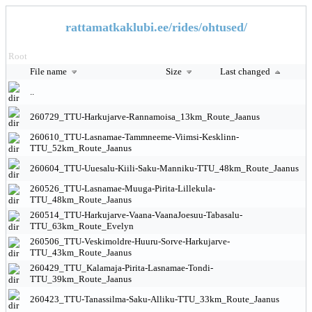
rattamatkaklubi.ee/rides/ohtused/
Root
File name
Size
Last changed
..
260729_TTU-Harkujarve-Rannamoisa_13km_Route_Jaanus
260610_TTU-Lasnamae-Tammneeme-Viimsi-Kesklinn-
TTU_52km_Route_Jaanus
260604_TTU-Uuesalu-Kiili-Saku-Manniku-TTU_48km_Route_Jaanus
260526_TTU-Lasnamae-Muuga-Pirita-Lillekula-
TTU_48km_Route_Jaanus
260514_TTU-Harkujarve-Vaana-VaanaJoesuu-Tabasalu-
TTU_63km_Route_Evelyn
260506_TTU-Veskimoldre-Huuru-Sorve-Harkujarve-
TTU_43km_Route_Jaanus
260429_TTU_Kalamaja-Pirita-Lasnamae-Tondi-
TTU_39km_Route_Jaanus
260423_TTU-Tanassilma-Saku-Alliku-TTU_33km_Route_Jaanus