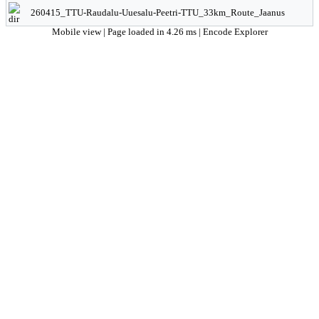
260415_TTU-Raudalu-Uuesalu-Peetri-TTU_33km_Route_Jaanus
Mobile view
| Page loaded in 4.26 ms |
Encode Explorer