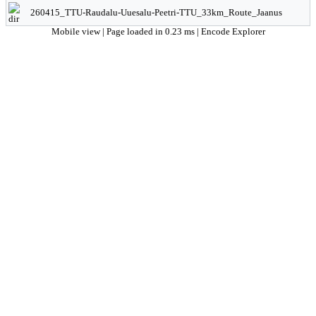
260415_TTU-Raudalu-Uuesalu-Peetri-TTU_33km_Route_Jaanus
Mobile view
| Page loaded in 0.23 ms |
Encode Explorer