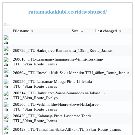
rattamatkaklubi.ee/rides/ohtused/
Root
File name
Size
Last changed
..
260729_TTU-Harkujarve-Rannamoisa_13km_Route_Jaanus
260610_TTU-Lasnamae-Tammneeme-Viimsi-Kesklinn-
TTU_52km_Route_Jaanus
260604_TTU-Uuesalu-Kiili-Saku-Manniku-TTU_48km_Route_Jaanus
260526_TTU-Lasnamae-Muuga-Pirita-Lillekula-
TTU_48km_Route_Jaanus
260514_TTU-Harkujarve-Vaana-VaanaJoesuu-Tabasalu-
TTU_63km_Route_Evelyn
260506_TTU-Veskimoldre-Huuru-Sorve-Harkujarve-
TTU_43km_Route_Jaanus
260429_TTU_Kalamaja-Pirita-Lasnamae-Tondi-
TTU_39km_Route_Jaanus
260423_TTU-Tanassilma-Saku-Alliku-TTU_33km_Route_Jaanus