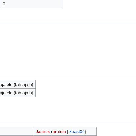
0
jatele (tähtajatu)
jatele (tähtajatu)
Jaanus
(
arutelu
|
kaastöö
)