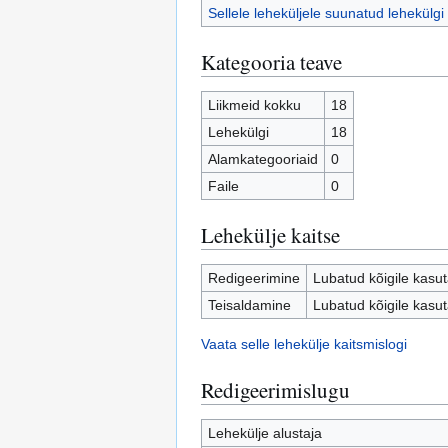
Sellele leheküljele suunatud lehekülgi
Kategooria teave
Liikmeid kokku
18
Lehekülgi
18
Alamkategooriaid
0
Faile
0
Lehekülje kaitse
Redigeerimine
Lubatud kõigile kasuta
Teisaldamine
Lubatud kõigile kasuta
Vaata selle lehekülje kaitsmislogi
Redigeerimislugu
Lehekülje alustaja