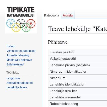
Kategooria
Arutelu
Teave lehekülje "Kat
Põhiteave
Mine
Mine
navigeerimisribale
otsikasti
Esileht
Viimased muudatused
Kuvatav pealkiri
Juhuslik lehekülg
Vaikejärjestusvõti
MediaWiki abiteave
Erileheküljed
Lehekülje pikkus (baitides)
Nimeruumi identifikaator
Tööriistad
Nimeruum
Lingid siia
Seotud muudatused
Lehekülje identifikaator
Lehekülje teave
Lehekülje sisu keel
Lehekülje sisumudel
Robotindekseering