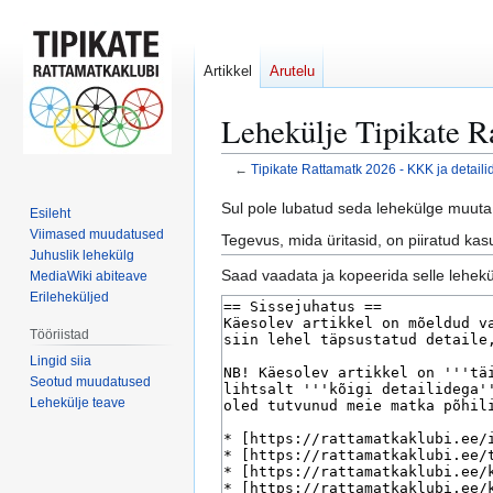
Artikkel
Arutelu
Lehekülje Tipikate R
←
Tipikate Rattamatk 2026 - KKK ja detaili
Mine
Mine
Sul pole lubatud seda lehekülge muuta 
Esileht
navigeerimisribale
otsikasti
Viimased muudatused
Tegevus, mida üritasid, on piiratud ka
Juhuslik lehekülg
Saad vaadata ja kopeerida selle lehekül
MediaWiki abiteave
Erileheküljed
Tööriistad
Lingid siia
Seotud muudatused
Lehekülje teave