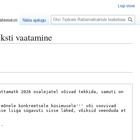
Logi sisse
O
ähteteksti
Näita ajalugu
t
s
eksti vaatamine
i
n
g