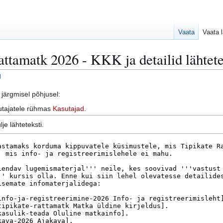
Vaata
Vaata l
attamatk 2026 - KKK ja detailid lähtet
d
järgmisel põhjusel:
sutajatele rühmas
Kasutajad
.
je lähteteksti.