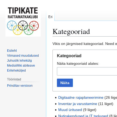
Eri
Kategooriad
Mine
Mine
Vikis on järgmised kategooriad. Need e
navigeerimisribale
otsikasti
Esileht
Kategooriad
Viimased muudatused
Juhuslik lehekülg
Näita kategooriaid alates:
MediaWiki abiteave
Erileheküljed
Tööriistad
Näita
Prinditav versioon
Digitaalne rajaplaneerimine
(26 liige
Inventar ja varustamine
(11 liiget)
Muud üritused
(9 liiget)
Nutirakendused ja IT tarkused
(8 lii