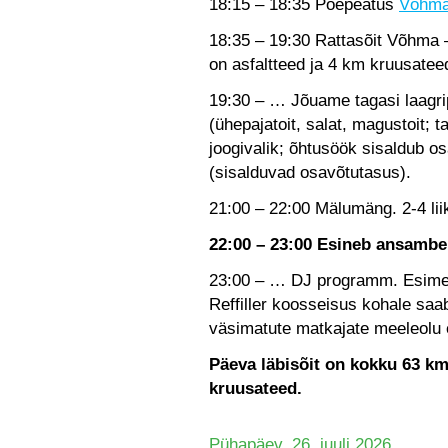
18:15 – 18:35 Poepeatus
Võhma
18:35 – 19:30 Rattasõit Võhma 
on asfaltteed ja 4 km kruusatee
19:30 – … Jõuame tagasi laagr
(ühepajatoit, salat, magustoit; t
joogivalik; õhtusöök sisaldub 
(sisalduvad osavõtutasus).
21:00 – 22:00 Mälumäng. 2-4 li
22:00 – 23:00 Esineb ansamb
23:00 – … DJ programm. Esimes
Reffiller koosseisus kohale saa
väsimatute matkajate meeleolu 
Päeva läbisõit on kokku 63 km
kruusateed.
Pühapäev, 26. juuli 2026