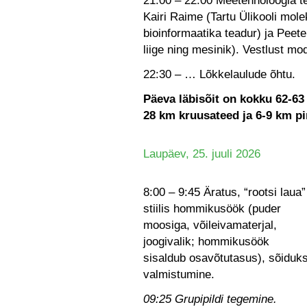
21:00 – 22:00 Meetehnoloogia te
Kairi Raime (Tartu Ülikooli molek
bioinformaatika teadur) ja Peet
liige ning mesinik). Vestlust mo
22:30 – … Lõkkelaulude õhtu.
Päeva läbisõit on kokku 62-63 
28 km kruusateed ja 6-9 km p
Laupäev, 25. juuli 2026
8:00 – 9:45 Äratus, “rootsi laua”
stiilis hommikusöök (puder
moosiga, võileivamaterjal,
joogivalik; hommikusöök
sisaldub osavõtutasus), sõiduk
valmistumine.
09:25 Grupipildi tegemine.