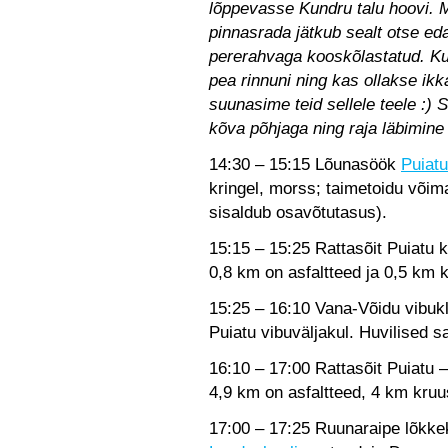
lõppevasse Kundru talu hoovi. M
pinnasrada jätkub sealt otse ed
pererahvaga kooskõlastatud. Kui
pea rinnuni ning kas ollakse ikka
suunasime teid sellele teele :) 
kõva põhjaga ning raja läbimine 
14:30 – 15:15 Lõunasöök
Puiat
kringel, morss; taimetoidu võim
sisaldub osavõtutasus).
15:15 – 15:25 Rattasõit Puiatu k
0,8 km on asfaltteed ja 0,5 km 
15:25 – 16:10 Vana-Võidu vibukl
Puiatu vibuväljakul. Huvilised s
16:10 – 17:00 Rattasõit Puiatu 
4,9 km on asfaltteed, 4 km kruu
17:00 – 17:25 Ruunaraipe lõkk