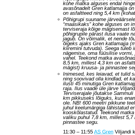
kohe matka alguses endal hinge
avasõnadelt Gren katlamajja on 
on asfaltteed ning 5,4 km (koha
Põhigrupi suuname järveäärsele
“maasikaks” kohe alguses on imei
terviseraja kõige mägisemast lõi
põhigrupile pärast ilusa vaate n
jagub. On võimalik, et nende tõu
õigeks ajaks Gren katlamajja (m
kiiremini tutvuda). Seega tuleb 
nägemise, oma füüsilise vormi, 
vahel. Teekond matka avasõnadel
8,5 km, millest 4,3 km on asfal
mägist) kruusa- ja pinnastee se
Inimesed, kes leiavad, et tulid 
ning soovivad olla kindlad, et 
ilusti 45 minutiga Gren katlamaj
raja. Ilus vaade üle järve Viljan
Terviserajale jõutakse Sammuli 
km pikkuseks lõiguks, kus enam
ole. NB! 600 meetri pikkune te
juhul keelumärgiga tähistatud er
kooskõlastatud. Teekond matka 
valiku puhul 7,8 km, millest 5,7
pinnastee segu.
11:30 – 11:55
AS Gren
Viljandi 