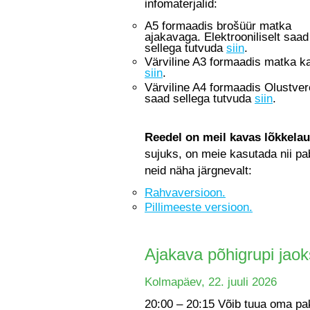
infomaterjalid:
A5 formaadis brošüür matka
ajakavaga. Elektrooniliselt saad
sellega tutvuda
siin
.
Värviline A3 formaadis matka kaa
siin
.
Värviline A4 formaadis Olustvere
saad sellega tutvuda
siin
.
Reedel on meil kavas lõkkelau
sujuks, on meie kasutada nii pa
neid näha järgnevalt:
Rahvaversioon.
Pillimeeste versioon.
Ajakava põhigrupi jaok
Kolmapäev, 22. juuli 2026
20:00 – 20:15 Võib tuua oma p