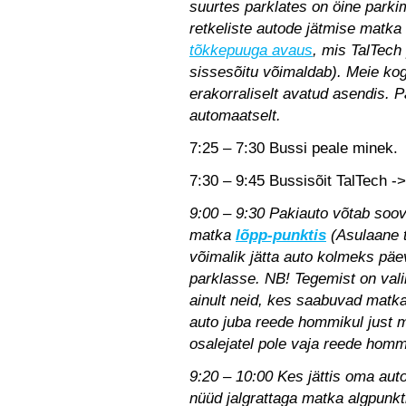
suurtes parklates on öine park
retkeliste autode jätmise matka
tõkkepuuga avaus
, mis TalTech
sissesõitu võimaldab). Meie ko
erakorraliselt avatud asendis. P
automaatselt.
7:25 – 7:30 Bussi peale minek.
7:30 – 9:45 Bussisõit TalTech -> 
9:00 – 9:30 Pakiauto võtab soov
matka
lõpp-punktis
(Asulaane ta
võimalik jätta auto kolmeks pä
parklasse. NB! Tegemist on val
ainult neid, kes saabuvad matk
auto juba reede hommikul just
osalejatel pole vaja reede homm
9:20 – 10:00 Kes jättis oma au
nüüd jalgrattaga matka algpunkti