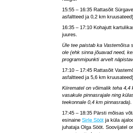
15:55 – 16:35 Rattasõit Sürgave
asfaltteed ja 0,2 km kruusateed)
16:35 – 17:10 Kohajutt kartuli
juures.
Üle tee paistab ka Vastemõisa s
ole (ehk sinna jõuavad need, ke
programmipunkti arvelt näpistav
17:10 – 17:45 Rattasõit Vastemõ
asfaltteed ja 5,6 km kruusateed)
Kiirematel on võimalik teha 4,4
vasakule pinnasrajale ning kül
teekonnale 0,4 km pinnasrada).
17:45 – 18:35 Pärsti mõisas võt
esinaine
Sirle Sööt
ja küla ajal
juhataja Olga Sööt. Soovijatel 