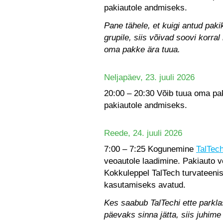
pakiautole andmiseks.
Pane tähele, et kuigi antud pa
grupile, siis võivad soovi korra
oma pakke ära tuua.
Neljapäev, 23. juuli 2026
20:00 – 20:30 Võib tuua oma p
pakiautole andmiseks.
Reede, 24. juuli 2026
7:00 – 7:25 Kogunemine
TalTec
veoautole laadimine. Pakiauto 
Kokkuleppel TalTech turvateeni
kasutamiseks avatud.
Kes saabub TalTechi ette parkl
päevaks sinna jätta, siis juhime