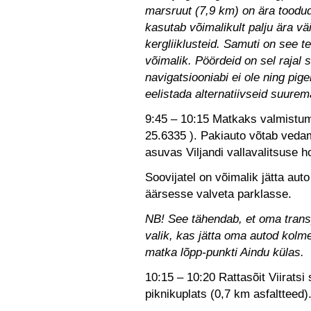
marsruut (7,9 km) on ära tood
kasutab võimalikult palju ära vä
kergliiklusteid. Samuti on see t
võimalik. Pöördeid on sel rajal si
navigatsiooniabi ei ole ning pige
eelistada alternatiivseid suurema
9:45 – 10:15 Matkaks valmistu
25.6335 ). Pakiauto võtab veda
asuvas Viljandi vallavalitsuse
Soovijatel on võimalik jätta aut
äärsesse valveta parklasse.
NB! See tähendab, et oma transp
valik, kas jätta oma autod kolm
matka lõpp-punkti Aindu külas.
10:15 – 10:20 Rattasõit Viiratsi 
piknikuplats (0,7 km asfaltteed)