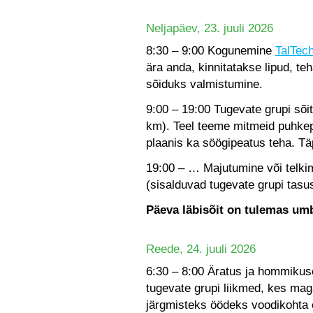
Neljapäev, 23. juuli 2026
8:30 – 9:00 Kogunemine
TalTec
ära anda, kinnitatakse lipud, teh
sõiduks valmistumine.
9:00 – 19:00 Tugevate grupi sõi
km). Teel teeme mitmeid puhke
plaanis ka söögipeatus teha. 
19:00 – … Majutumine või telki
(sisalduvad tugevate grupi tasu
Päeva läbisõit on tulemas um
Reede, 24. juuli 2026
6:30 – 8:00 Äratus ja hommikus
tugevate grupi liikmed, kes mag
järgmisteks öödeks voodikohta