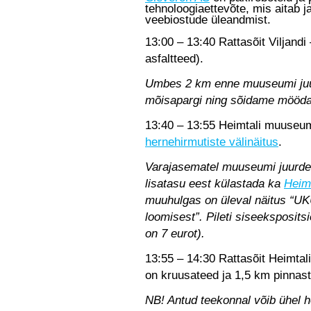
tehnoloogiaettevõte, mis aitab 
veebiostude üleandmist.
13:00 – 13:40 Rattasõit Viljand
asfaltteed).
Umbes 2 km enne muuseumi juur
mõisapargi ning sõidame mööda r
13:40 – 13:55 Heimtali muuseum
hernehirmutiste välinäitus
.
Varajasematel muuseumi juurde 
lisatasu eest külastada ka
Heim
muuhulgas on üleval näitus “UK
loomisest”. Pileti siseeksposit
on 7 eurot).
13:55 – 14:30 Rattasõit Heimtal
on kruusateed ja 1,5 km pinnast
NB! Antud teekonnal võib ühel h