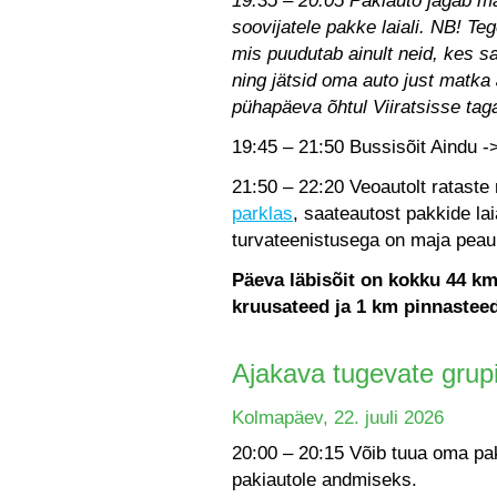
19:35 – 20:05 Pakiauto jagab ma
soovijatele pakke laiali. NB! Te
mis puudutab ainult neid, kes 
ning jätsid oma auto just matka
pühapäeva õhtul Viiratsisse taga
19:45 – 21:50 Bussisõit Aindu -
21:50 – 22:20 Veoautolt ratast
parklas
, saateautost pakkide la
turvateenistusega on maja peau
Päeva läbisõit on kokku 44 km
kruusateed ja 1 km pinnasteed
Ajakava tugevate grupi
Kolmapäev, 22. juuli 2026
20:00 – 20:15 Võib tuua oma p
pakiautole andmiseks.