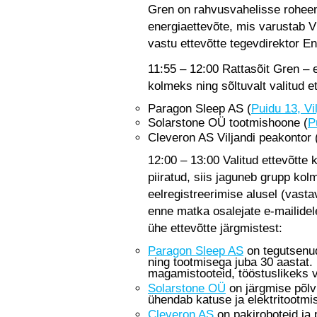
Gren on rahvusvahelisse roheen
energiaettevõte, mis varustab V
vastu ettevõtte tegevdirektor E
11:55 – 12:00 Rattasõit Gren – 
kolmeks ning sõltuvalt valitud e
Paragon Sleep AS (
Puidu 13, Vi
Solarstone OÜ tootmishoone (
P
Cleveron AS Viljandi peakontor 
12:00 – 13:00 Valitud ettevõtte
piiratud, siis jaguneb grupp ko
eelregistreerimise alusel (vast
enne matka osalejate e-mailidel
ühe ettevõtte järgmistest:
Paragon Sleep AS
on tegutsenud 
ning tootmisega juba 30 aastat
magamistooteid, tööstuslikeks va
Solarstone OÜ
on järgmise põlv
ühendab katuse ja elektritootmi
Cleveron AS
on pakiroboteid ja