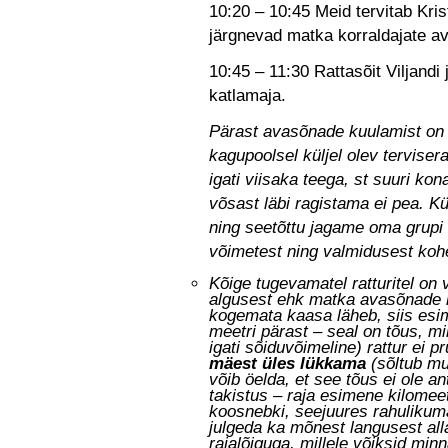
10:20 – 10:45 Meid tervitab Kris
järgnevad matka korraldajate a
10:45 – 11:30 Rattasõit Viljandi
katlamaja.
Pärast avasõnade kuulamist on m
kagupoolsel küljel olev terviser
igati viisaka teega, st suuri kon
võsast läbi ragistama ei pea. K
ning seetõttu jagame oma grupi 
võimetest ning valmidusest koh
Kõige tugevamatel ratturitel on 
algusest ehk matka avasõnade 
kogemata kaasa läheb, siis esi
meetri pärast – seal on tõus, m
igati sõiduvõimeline) rattur ei 
mäest üles lükkama
(sõltub mu
võib öelda, et see tõus ei ole an
takistus – raja esimene kilomeet
koosnebki, seejuures rahulikuma 
julgeda ka mõnest langusest all
rajalõiguga, millele võiksid minn