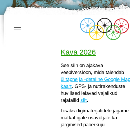
Kava 2026
See siin on ajakava
veebiversioon, mida täiendab
ülitäpne ja -detailne Google Ma
kaart
. GPS- ja nutirakenduste
huvilised leiavad vajalikud
rajafailid
siit
.
Lisaks digimaterjalidele jagame
matkal igale osavõtjale ka
järgmised paberkujul