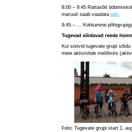
8:00 – 9:45 Rattasõit ööbimisko
maruuti saab vaadata
siin.
9:45 – … Kohtumine põhigrupiga 
Tugevad sõidavad reede homm
Kui soovid tugevate grupi sõidu
meie aktivistide meililistis (akti
Foto: Tugevate grupi start 1. au