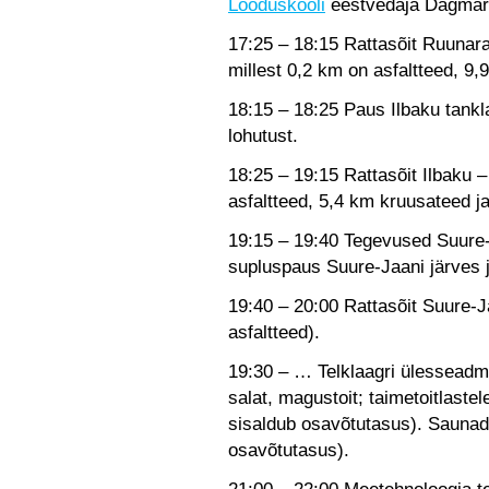
Looduskooli
eestvedaja Dagmar
17:25 – 18:15 Rattasõit Ruunara
millest 0,2 km on asfaltteed, 9
18:15 – 18:25 Paus Ilbaku tankl
lohutust.
18:25 – 19:15 Rattasõit Ilbaku 
asfaltteed, 5,4 km kruusateed j
19:15 – 19:40 Tegevused Suure-
supluspaus Suure-Jaani järves 
19:40 – 20:00 Rattasõit Suure-
asfaltteed).
19:30 – … Telklaagri ülessead
salat, magustoit; taimetoitlaste
sisaldub osavõtutasus). Saunad
osavõtutasus).