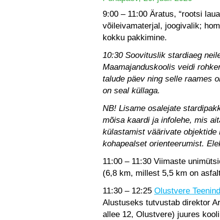
9:00 – 11:00 Äratus, “rootsi la
võileivamaterjal, joogivalik; h
kokku pakkimine.
10:30 Soovituslik stardiaeg nei
Maamajanduskoolis veidi rohke
talude päev ning selle raames o
on seal küllaga.
NB! Lisame osalejate stardipakki
mõisa kaardi ja infolehe, mis a
külastamist väärivate objektide h
kohapealset orienteerumist. Ele
11:00 – 11:30 Viimaste unimütsi
(6,8 km, millest 5,5 km on asfal
11:30 – 12:25
Olustvere Teenin
Alustuseks tutvustab direktor 
allee 12, Olustvere) juures kool