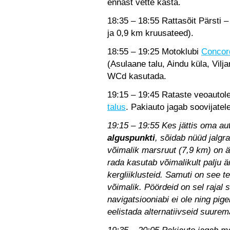
ennast vette kasta.
18:35 – 18:55 Rattasõit Pärsti –
ja 0,9 km kruusateed).
18:55 – 19:25 Motoklubi
Concor
(Asulaane talu, Aindu küla, Vilj
WCd kasutada.
19:15 – 19:45 Rataste veoautol
talus
. Pakiauto jagab soovijatele
19:15 – 19:55 Kes jättis oma a
alguspunkti
, sõidab nüüd jalgr
võimalik marsruut (7,9 km) on 
rada kasutab võimalikult palju ä
kergliiklusteid. Samuti on see t
võimalik. Pöördeid on sel rajal si
navigatsiooniabi ei ole ning pige
eelistada alternatiivseid suurema