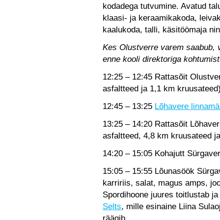
kodadega tutvumine. Avatud tal
klaasi- ja keraamikakoda, leiv
kaalukoda, talli, käsitöömaja ni
Kes Olustverre varem saabub, v
enne kooli direktoriga kohtumist
12:25 – 12:45 Rattasõit Olustve
asfaltteed ja 1,1 km kruusateed)
12:45 – 13:25
Lõhavere linnamä
13:25 – 14:20 Rattasõit Lõhaver
asfaltteed, 4,8 km kruusateed j
14:20 – 15:05 Kohajutt Sürgaver
15:05 – 15:55 Lõunasöök Sürgav
karririis, salat, magus amps, jo
Spordihoone juures toitlustab j
Selts
, mille esinaine Liina Sulao
räägib.