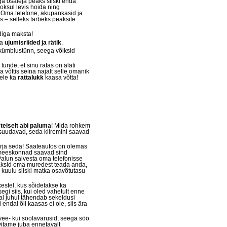
ga osaleja peaks siiski enda
oksul levis hoida ning
. Oma telefone, akupankasid ja
 – selleks tarbeks peaksite
diga maksta!
ka
ujumisriided ja rätik
.
kümblustünn, seega võiksid
tunde, et sinu ratas on alati
ta võttis seina najalt selle omanik
kele ka
rattalukk
kaasa võtta!
teiselt abi paluma
! Mida rohkem
 suudavad, seda kiiremini saavad
 varja seda! Saateautos on olemas
emeeskonnad saavad sind
 Palun salvesta oma telefonisse
aaksid oma muredest teada anda,
i kuulu siiski matka osavõtutasu
estel, kus sõidetakse ka
egi siis, kui oled vahetult enne
eal juhul tähendab sekeldusi
endal õli kaasas ei ole, siis ära
 vee- kui soolavarusid, seega söö
ovitame juba ennetavalt