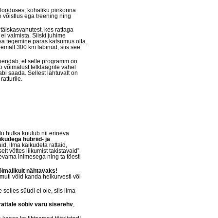
t looduses, kohaliku piirkonna
 võistlus ega treening ning
täiskasvanutest, kes rattaga
ei valmista. Siiski juhime
asa tegemine paras katsumus olla.
emalt 300 km läbinud, siis see
ähendab, et selle programm on
o võimalust telklaagrite vahel
bi saada. Sellest lähtuvalt on
atturile.
du hulka kuulub nii erineva
ikudega hübriid- ja
d, ilma käikudeta rattaid,
lt võttes liikumist takistavaid”
gevama inimesega ning ta tõesti
õimalikult nähtavaks!
muti võid kanda helkurvesti või
 selles süüdi ei ole, siis ilma
attale sobiv varu siserehv
,