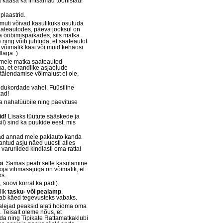
kaasa ka lihtsamad tööriistad!
plaastrid.
muti võivad kasulikuks osutuda
aateautodes, päeva jooksul on
ka ööbimispaikades, siis matka
 ning võib juhtuda, et saateautot
a võimalik käsi või muid kehaosi
laga :)
d meie matka saateautod
a, et erandlike asjaolude
äiendamise võimalust ei ole,
idukordade vahel. Füüsiline
kad!
a nahatüübile ning päevituse
id!
Lisaks tüütute sääskede ja
l) sind ka puukide eest, mis
sjad annad meie pakiauto kanda
antud asju näed uuesti alles
varuriided kindlasti oma rattal
i
. Samas peab selle kasutamine
ja vihmasajuga on võimalik, et
ks.
soovi korral ka padi).
lik
tasku- või pealamp
.
ätab käed tegevusteks vabaks.
salejad peaksid alati hoidma oma
 Teisalt oleme nõus, et
a ning Tipikate Rattamatkaklubi