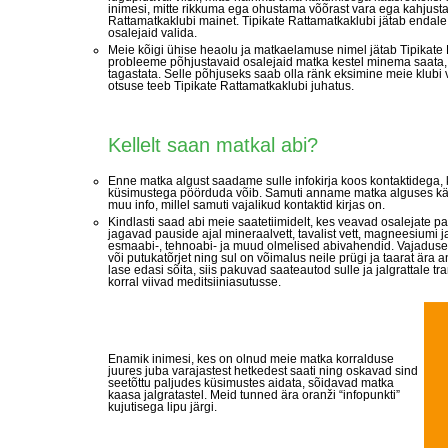
inimesi, mitte rikkuma ega ohustama võõrast vara ega kahjus
Rattamatkaklubi mainet. Tipikate Rattamatkaklubi jätab endale 
osalejaid valida.
Meie kõigi ühise heaolu ja matkaelamuse nimel jätab Tipikate
probleeme põhjustavaid osalejaid matka kestel minema saata,
tagastata. Selle põhjuseks saab olla ränk eksimine meie klubi 
otsuse teeb Tipikate Rattamatkaklubi juhatus.
Kellelt saan matkal abi?
Enne matka algust saadame sulle infokirja koos kontaktidega, 
küsimustega pöörduda võib. Samuti anname matka alguses kätt
muu info, millel samuti vajalikud kontaktid kirjas on.
Kindlasti saad abi meie saatetiimidelt, kes veavad osalejate p
jagavad pauside ajal mineraalvett, tavalist vett, magneesiumi j
esmaabi-, tehnoabi- ja muud olmelised abivahendid. Vajadusel
või putukatõrjet ning sul on võimalus neile prügi ja taarat ära 
lase edasi sõita, siis pakuvad saateautod sulle ja jalgrattale t
korral viivad meditsiiniasutusse.
Enamik inimesi, kes on olnud meie matka korralduse
juures juba varajastest hetkedest saati ning oskavad sind
seetõttu paljudes küsimustes aidata, sõidavad matka
kaasa jalgratastel. Meid tunned ära oranži “infopunkti”
kujutisega lipu järgi.