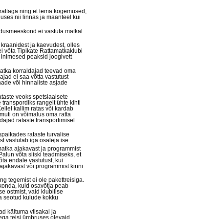
s rattaga ning et tema kogemused,
luses nii linnas ja maanteel kui
aldusmeeskond ei vastuta matkal
 kraanidest ja kaevudest, olles
ei võta Tipikate Rattamatkaklubi
 inimesed peaksid joogivett
matka korraldajad teevad oma
dajad ei saa võtta vastutust
nade või hinnaliste asjade
taste veoks spetsiaalsete
 transpordiks rangelt ühte kihti
Kellel kallim ratas või kardab
samuti on võimalus oma ratta
dajad rataste transportimisel
paikades rataste turvalise
t vastutab iga osaleja ise.
matka ajakavast ja programmist
alun võta siiski teadmiseks, et
ta endale vastutust, kui
 ajakavast või programmist kinni
ng tegemist ei ole pakettreisiga.
skonda, kuid osavõtja peab
 ostmist, vaid klubilise
ga seotud kulude kokku
d käituma viisakal ja
 ega teisi ümbruses olevaid