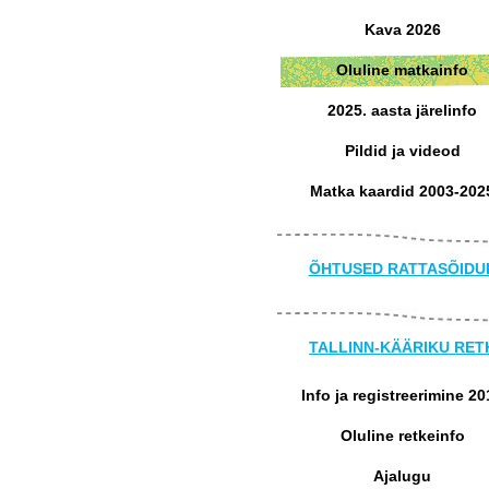
Kava 2026
Oluline matkainfo
2025. aasta järelinfo
Pildid ja videod
Matka kaardid 2003-202
ÕHTUSED RATTASÕIDU
TALLINN-KÄÄRIKU RET
Info ja registreerimine 20
Oluline retkeinfo
Ajalugu