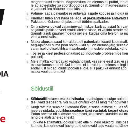
magneesiumi tarbida. Magneesiumi on olemas nii pulbri, tablett
leiab apteekidest ja spordipoodidest. Samuti on magneesium o
vajadusel ära häbene seda küsida!
Palume jääda pakiautosse antavate asjade koguse ja liigiga mõ
Kindlasti tuleb arvestada sellega, et
pakiautodesse antavaid a
Pakiautod tõstame tühjaks ainult ööbimispaikades.
Oma päeva jooksul vajaminevad niiskust kartvad asjad (sh varur
seljakotis pakkida veel eraldi kilekoti sisse, et vältida nende m
Samuti tasub igaühel mõelda sellele, kuidas oma telefoni ja m
vihma eest kaitsta.
Matka alguses saad korraldajatelt paberkujul kaardi koos matk
aeg-ajalt neil silma peal hoida – kui sul on olemas järg selles 
vajamisel oluliselt lihtsam saateauto inimestele seletada, kuhu 
Tõsise ja kiiret professionaalset abi nõudvate probleemide korra
politsei).
Meie matka korraldavad vabatahtlikud, kes selle eest tasu ei s
matkaelamuse nimel. Kui kuuled, et korraldajad inimesi mingi 
endal just midagi olulist pooleli ei ole, siis paku ka ennast 
matka veel paremaks!
Sõidustiil
Sõidustiili hoiame matkal viisaka
, sealhulgas ei sulge autote
teel, vaid teepeenral või muus ohutus kohas ning manöövritel
Kuigi ratturite seas on üldteada tõde, et teise inimese tuules s
meeles pidada, et
Liiklusseaduse järgi vastutab tagant otsas
Palun arvesta nii pikivahe hoidmisel, kruusastel kurvidel kui
ning ole alati tähelepanelik!
Tipikate Rattamatka jooksul tuleb ette nii neid olukordi, kus p
ka neid, kus erinevad huvigrupid erinevaid asju vaatama läheva