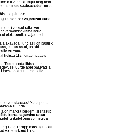
ide kui vedeliku kujul ning neid
lemas meie saateautodes, nii et
istuse piiresse!
sju ei saa päeva jooksul kätte
!
iided) võiksid ratta- või
ärjaks saamist vihma korral.
uud elektroonikat vajadusel
a ajakavaga. Kindlasti on kasulik
osas, kus sa asud, on abi
tulla on vaja.
l helista 112 (kiirabi, pääste,
aa. Teeme seda lihtsalt hea
tegevuse juurde appi paluvad ja
appi! Üheskoos muudame selle
ed terves ulatuses! Me ei peatu
 näitame suunda.
õita on märksa kergem, siis tasub
õidu korral tagumine rattur
!
 muudel juhtudel oma võimetega
eaaegu kogu grupp koos liigub kui
d või seltskond lihtsalt