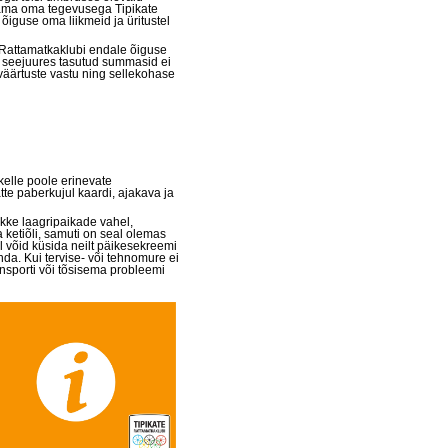
tama oma tegevusega Tipikate
õiguse oma liikmeid ja üritustel
 Rattamatkaklubi endale õiguse
 seejuures tasutud summasid ei
väärtuste vastu ning sellekohase
kelle poole erinevate
e paberkujul kaardi, ajakava ja
akke laagripaikade vahel,
a ketiõli, samuti on seal olemas
 võid küsida neilt päikesekreemi
anda. Kui tervise- või tehnomure ei
ransporti või tõsisema probleemi