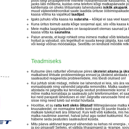
poolt isegi propageerime mitmete nutilahenduste kasutamist. I
jaoks läbi mõtlema, kuidas oma telefoni kõigi matkapäevade jo
kahtlemata on üheks lihtsamaks lahenduseks
isiklik akupank
muud väikeelektroonikat saate laadida ürituse ööbimispaikades
kaasa võtma ka vajalikud
laadijad
.
Igaks juhuks võta kaasa ka
sularaha
– kõikjal ei saa veel kaar
Kuna üritus toimub aasta kõige soojemal ajal, siis võta kaasa 
Meie matka laagripaikades on tavapäraselt olemas saunad ja 
kaasa võtta ka
saunalina
.
Palun arvesta, et kuigi rohkelt oma inimesi matkal võib tekitada 
hoitud ja valvatud, siis tegelikult ei suuda keegi jälgida, kas rat
või keegi võõras möödakäija. Seetõttu on kindlasti mõistlik ret
Teadmiseks
Kutsume üles ratturitel võimaluse piires
üksteist aitama ja üks
matkalised lihtsate probleemidega ennast ja üksteist abistada
saateautod reageerida probleemidele, mis tõesti olulised on!
Kui juhtub siiski midagi, millele ise lahendust ei leia, siis ära
esmaabipakk ning vahendid jalgratta remondiks. Matka saat
abistada nii jalgratta kui tervisega seotud probleemide korral.
mõne matka korraldaja ja saateauto juhi telefoninumber, et s
kui neid parajasti läheduses ei ole! Jalgratta varuosade hind e
sisse ning need tuleb sul endal hüvitada.
Hoolitse, et su
ratta kett oleks õlitatud
! Mitmepäevase matka k
kruusateedel, on normaalne ketile kord-paar õli juurde lisada is
matkale tulekut keti ära õlitanud. Kuiv kett võib katkeda, mis h
matka nautimise asemel, halval juhul aga rasket kukkumist. Kui 
häbene seda peatustes saateautost küsida.
Mitu päeva aktiivset tegevust vähendab su kehas nii energia-,
ja joo piisavalt! Selleks, et vältida lihaspingeid ja -krampe, so