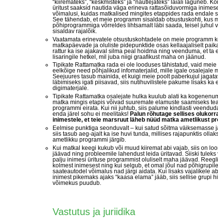
“kiiremateks”, “keskmisteks” ja “nautlejateks” laiali laguneb. K
üritust saaksid nautida väga erineva rattasõiduvormiga inim
võimalusi, kuidas matkalised mingites etappides rada endale
See tähendab, et meie programm sisaldab otsustuskohti, kus mõ
põhiprogrammiga võrreldes lihtsamalt läbi saada, teisel juhul v
sisaldav rajalõik.
Vaatamata erinevatele otsustuskohtadele on meie programm koos
matkapäevade ja oluliste pidepunktide osas kellaajaliselt paik
rattur ka ise ajakaval silma peal hoidma ning veenduma, et ta e
lisaringile hetkel, mil juba niigi graafikust maha on jäänud.
Tipikate Rattamatka rada ei ole looduses tähistatud, vaid mei
eelkõige need põhjalikud infomaterjalid, mille igale osalejale
Seejuures tasub mainida, et kuigi meie poolt paberkujul jagat
läbimiseks igati piisavad, siis nutihuvilistele pakume lisaks ka e
digimaterjale.
Tipikate Rattamatka osalejate hulka kuulub alati ka kogenenum
matka mingis etapis võivad suuremate elamuste saamiseks tead
programmi eirata. Kui nii juhtub, siis palume kindlasti veenduda,
enda järel sohu ei meelitaks!
Palun rõhutage sellises olukor
inimestele, et teie marsruut läheb nüüd matka ametlikust p
Eelmise punktiga seonduvalt – kui satud sõitma väiksemasse j
siis tasub aeg-ajalt ka ise huvi tunda, millises rajapunktis oll
ametlikku programmi järgib.
Kui matkal keegi kukub või muud kiiremat abi vajab, siis on loo
jäävad ning probleemile lahendust leida üritavad. Siiski tuleks v
palju inimesi ürituse programmist oluliselt maha jäävad. Reegl
kolmest inimesest ning kui selgub, et omal jõul nad põhigrupile
saateautodel võimalus nad järgi aidata. Kui lisaks vajalikele ab
inimest pikemaks ajaks “kaasa elama” jääb, siis sellise grupi h
võimekus puudub.
Vastutus ja juriidika