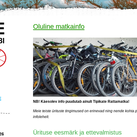
Oluline matkainfo
E
NB! Käesolev info puudutab ainult Tipikate Rattamatka!
Meie teiste ürituste tingimused on erinevad ning nende kohta 
infolehelt.
Ürituse eesmärk ja ettevalmistus
26