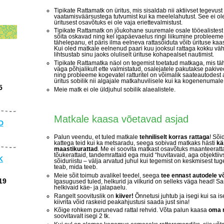
Tipikate Rattamatk on üritus, mis sisaldab nii aktiivset tegevus
vaatamisväärsustega tutvumist kui ka meelelahutust. See ei ole
üritusest osavõtuks ei ole vaja eriettevalmistust.
Tipikate Rattamatk on jõukohane suuremale osale tööealistest 
sõita oskavad ning kel igapäevaelus ringi liikumine probleeme 
tähelepanu, et päris ilma eelneva rattasõiduta võib ürituse ka
Kui oled matkale eelnenud paari kuu jooksul rattaga kokku väh
lihtsustab sinu jaoks oluliselt ürituse kohapealset nautimist.
Tipikate Rattamatka näol on tegemist toetatud matkaga, mis t
väga põhjalikult ette valmistatud, osalejatele pakutakse pakive
ning probleeme kogevatel ratturitel on võimalik saateautodest a
üritus sobilik nii algajale matkahuvilisele kui ka kogenenumale r
5
Meie matk ei ole üldjuhul sobilik alaealistele.
Matkale kaasa võetavad asjad
D
Palun veendu, et tuled matkale
tehniliselt korras rattaga
! Sõi
kattega teid kui ka metsaradu, seega sobivad matkaks hästi
kä
maastikurattad
. Me ei soovita matkast osavõtuks maanteerattai
tõukerattaid, tandemrattaid ega muid “huvitavaid, aga objektiivse
K
sõiduriistu – välja arvatud juhul kui tegemist on keskmisest tu
teab, mida teeb.
Meie sõit toimub avalikel teedel, seega
tee ennast autodele v
19
Igasugused tuled, helkurid ja vilkurid on selleks väga head! Sa
helkivaid käe- ja jalapaelu.
Rangelt soovituslik on
kiiver!
Õnnetusi juhtub ja isegi kui sa ise
kiivrita võid raskeid peakahjustusi saada just sina!
Kõige rohkem purunevad rattal rehvid. Võta palun kaasa
oma r
soovitavalt isegi 2 tk.