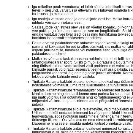
Iga retkeline peab veenduma, et tuleb sõitma tehniliselt korra
tervislik seisund, varustus ja ettevalmistus lubavad osaleda liik
ka kruusa- ja metsateedel.
Iga osaleja vastutab enda ja oma asjade eest ise. Matka korr
juhtuda võivate õnnetuste eest.
Saateautode kanistrites olev vesi on võetud kohaliku piirkonna
vee pakkujaga üle täpsustanud, et see on joogikõlbulik. Siiski 
endale vastutust vee kvaliteedi osas ning tundlikuma tervisega
hankima iseseisvalt teeäärsetest poodidest.
Palun arvesta pakiautodesse antavate asjade korral, et kuigi 
parima, et kõik asjad terved ja alles püsiksid, siis matka korral
asjade purunemise, hävimise või kadumise eest. Väldi liiga õr
pakiautosse andmist!
Matka osavõtutasu taskukohasena hoidmise nimel ei telli me ra
rattahoidjatega transporti. Siiski toimub jalgrataste paigutamine
ning üldiselt rataste vedu taolisel viisil probleeme ei valmista. 
kriimude pärast, võib ratta iseseisvalt eelnevalt ära pakkida, 
paigutamist kohapeal jälgida ning selle juures abistada. Korral
tekkida võivate kahjude eest ei vastuta.
Tipikate Rattamatkaklubi ei paku teekonna jooksul ega ööbimis
hoiustamise võimalust. Oma ratta lukustamise ja turvalisuse ees
Tipikate Rattamatkaklubi “firmamärgiks” on erakordselt täpne 
kinni pidamine ning kindlasti teeme oma parima ka sel aastal. P
iga matk võib tuua ka ootamatusi ning korraldusmeeskond ei võ
mõjuvatel või korraldajatest olenematutel põhjustel ei õnnestu
pidada.
Tipikate Rattamatkaklubi ei ole reisiettevõte, vaid matkaklubi ni
Üritusele on küll oodatud inimesed ka väljaspoolt klubi liikme
teadvustama, et osavõtutasu maksmine ei tähenda meilt teenuse
üritusega liitumist. Osavõtutasu on oma olemuselt korralduse
klappimine ning see ei sisalda näiteks kaitset õnnetuste vastu.
Tipikate Rattamatkaklubi üritustel osalevad inimesed kohustuva
lugupidaval viisil, mitte häirima oma käitumisega kaasretkelisi