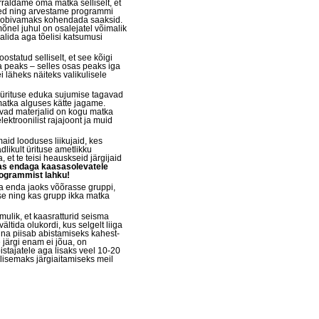
orraldame oma matka selliselt, et
esed ning arvestame programmi
 sobivamaks kohendada saaksid.
nel juhul on osalejatel võimalik
alida aga tõelisi katsumusi
tatud selliselt, et see kõigi
a peaks – selles osas peaks iga
i läheks näiteks valikulisele
e ürituse eduka sujumise tagavad
 matka alguses kätte jagame.
avad materjalid on kogu matka
lektroonilist rajajoont ja muid
aid looduses liikujaid, kes
likult ürituse ametlikku
 et te teisi heauskseid järgijaid
ras endaga kaasasolevatele
rogrammist lahku!
a enda jaoks võõrasse gruppi,
akse ning kas grupp ikka matka
mulik, et kaasratturid seisma
ältida olukordi, kus selgelt liiga
ina piisab abistamiseks kahest-
 järgi enam ei jõua, on
istajatele aga lisaks veel 10-20
ilisemaks järgiaitamiseks meil