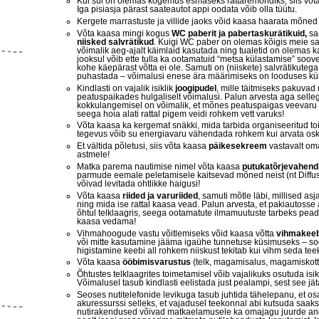
Kui sul on olemas kogemus esmaseks rattaremondiks, siis võta 
Iga pisiasja pärast saateautot appi oodata võib olla tüütu.
Kergete marrastuste ja villide jaoks võid kaasa haarata mõned 
Võta kaasa mingi kogus
WC paberit ja pabertaskurätikuid,
sa
niisked salvrätikud
. Kuigi WC paber on olemas kõigis meie s
võimalik aeg-ajalt käimlaid kasutada ning tualetid on olemas 
jooksul võib ette tulla ka ootamatuid “metsa külastamise” soove
kohe käepärast võtta ei ole. Samuti on (niiskete) salvrätikuteg
puhastada – võimalusi enese ära määrimiseks on looduses kül
Kindlasti on vajalik isiklik
joogipudel
, mille täitmiseks pakuva
peatuspaikades hulgaliselt võimalusi. Palun arvesta aga selleg
kokkulangemisel on võimalik, et mõnes peatuspaigas veevaru t
seega hoia alati rattal pigem veidi rohkem vett varuks!
Võta kaasa ka kergemat snäkki, mida tarbida organiseeritud to
tegevus võib su energiavaru vähendada rohkem kui arvata os
Et vältida põletusi, siis võta kaasa
päikesekreem
vastavalt om
astmele!
Matka parema nautimise nimel võta kaasa
putukatõrjevahend
parmude eemale peletamisele kaitsevad mõned neist (nt Diffusi
võivad levitada ohtlikke haigusi!
Võta kaasa
riided ja varuriided
, samuti mõtle läbi, millised a
ning mida ise rattal kaasa vead. Palun arvesta, et pakiautosse 
õhtul telklaagris, seega ootamatute ilmamuutuste tarbeks pead 
kaasa vedama!
Vihmahoogude vastu võitlemiseks võid kaasa võtta
vihmakeeb
või mitte kasutamine jääma igaühe tunnetuse küsimuseks – soo
higistamine keebi all rohkem niiskust tekitab kui vihm seda tee
Võta kaasa
ööbimisvarustus
(telk, magamisalus, magamiskott, 
Õhtustes telklaagrites toimetamisel võib vajalikuks osutuda isik
Võimalusel tasub kindlasti eelistada just pealampi, sest see j
Seoses nutitelefonide levikuga tasub juhtida tähelepanu, et o
akuressurssi selleks, et vajadusel teekonnal abi kutsuda saaks.
nutirakendused võivad matkaelamusele ka omajagu juurde and