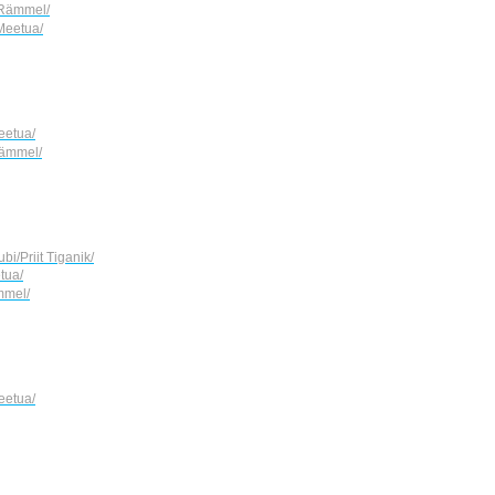
 Rämmel/
Meetua/
eetua/
Rämmel/
bi/Priit Tiganik/
tua/
mmel/
eetua/