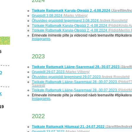
2024
Tipikate Rattamatk Karula-Otepää 2.-4.08.2024
/Järelfilm/In
Grupipilt 3.08.2024
/Marko Vilberg/
Õhuvideo grupipildi tegemisest 3.08.2024
/Indrek Roosileht/
Tipikate Rattamatk Karula-Otepää 2.-4.08.2024
/Pildid/Kristo A
Tipikate Rattamatk Karula-Otepää 2.-4.08.2024
/Pildid/Merilin 
Erinevate inimeste pilte ja videosid näeb teemaviite #tipikater
Instagramis
.
5
2023
Tipikate Rattamatk Lääne-Saaremaal 28.-30.07.2023
/Järelf
Grupipilt 29.07.2023
/Marko Vilberg/
D
Õhuvideo grupipildi tegemisest 29.07.2023
/Indrek Roosileht/
Tipikate Rattamatk Lääne-Saaremaal 28.-30.07.2023
/Pildid/
Saarest/
Tipikate Rattamatk Lääne-Saaremaal 28.-30.07.2023
/Pildid/
K
Erinevate inimeste pilte ja videosid näeb teemaviite #tipikater
Instagramis
.
19
2022
Tipikate Rattamatk Hiiumaal 21.-24.07.2022
/Järelfilm/Indre
Grupipilt 23.07.2022
/Marko Vilberg/