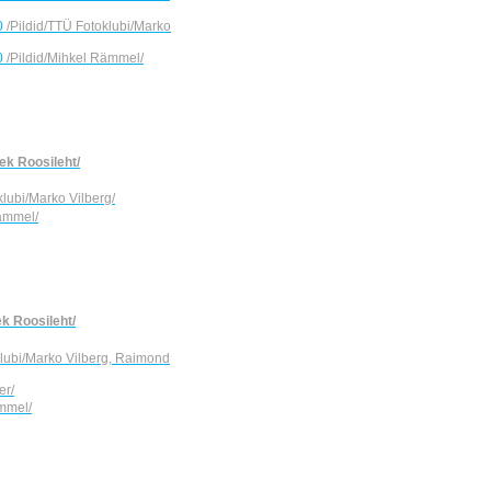
20
/Pildid/TTÜ Fotoklubi/Marko
20
/Pildid/Mihkel Rämmel/
rek Roosileht/
klubi/Marko Vilberg/
Rämmel/
ek Roosileht/
klubi/Marko Vilberg, Raimond
er/
ämmel/