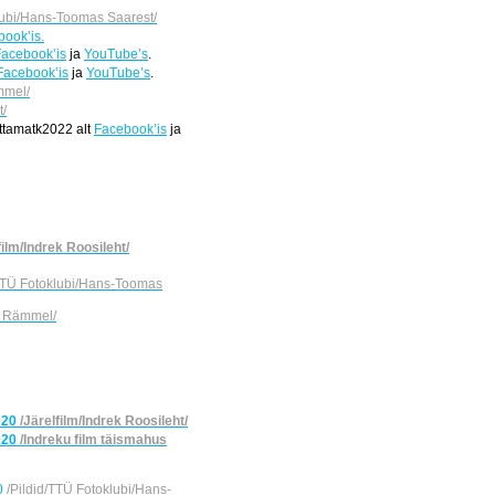
lubi/Hans-Toomas Saarest/
ook’is.
acebook’is
ja
YouTube’s
.
Facebook’is
ja
YouTube’s
.
mmel/
t/
attamatk2022 alt
Facebook’is
ja
film/Indrek Roosileht/
/TTÜ Fotoklubi/Hans-Toomas
l Rämmel/
020
/Järelfilm/Indrek Roosileht/
020
/Indreku film täismahus
20
/Pildid/TTÜ Fotoklubi/Hans-