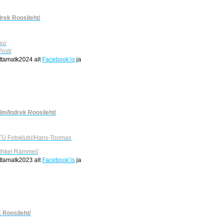
drek Roosileht/
av/
Post/
attamatk2024 alt
Facebook’is
ja
ilm/Indrek Roosileht/
TTÜ Fotoklubi/Hans-Toomas
Mihkel Rämmel/
attamatk2023 alt
Facebook’is
ja
k Roosileht/