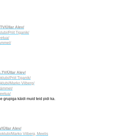
.TV/Üllar Alev/
lubi/Priit Tiganik/
eetua/
Rämmel/
.TV/Üllar Alev/
klubi/Priit Tiganik/
oklubi/Marko Vilberg/
 Rämmel/
eetua/
e grupiga käidi muid teid pidi ka.
V/Üllar Alev/
toklubi/Marko Vilberg, Meelis