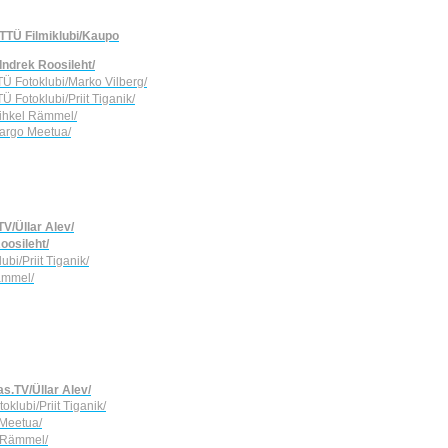
/TTÜ Filmiklubi/Kaupo
/Indrek Roosileht/
TTÜ Fotoklubi/Marko Vilberg/
TÜ Fotoklubi/Priit Tiganik/
Mihkel Rämmel/
Margo Meetua/
TV/Üllar Alev/
oosileht/
ubi/Priit Tiganik/
Rämmel/
as.TV/Üllar Alev/
oklubi/Priit Tiganik/
 Meetua/
l Rämmel/