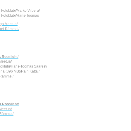
Ü Fotoklubi/Marko Vilberg/
Ü Fotoklubi/Hans-Toomas
rgo Meetua/
hkel Rämmel/
k Roosileht/
 Meetua/
otoklubi/Hans-Toomas Saarest/
kina (396 MB)/Rain Kattai/
l Rämmel/
k Roosileht/
 Meetua/
l Rämmel/