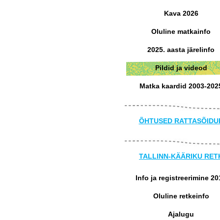
Kava 2026
Oluline matkainfo
2025. aasta järelinfo
Pildid ja videod
Matka kaardid 2003-202
ÕHTUSED RATTASÕIDU
TALLINN-KÄÄRIKU RET
Info ja registreerimine 20
Oluline retkeinfo
Ajalugu