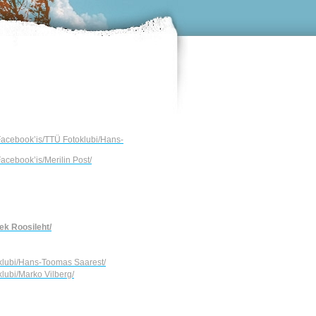
 Facebook’is/TTÜ Fotoklubi/Hans-
Facebook’is/Merilin Post/
rek Roosileht/
oklubi/Hans-Toomas Saarest/
klubi/Marko Vilberg/