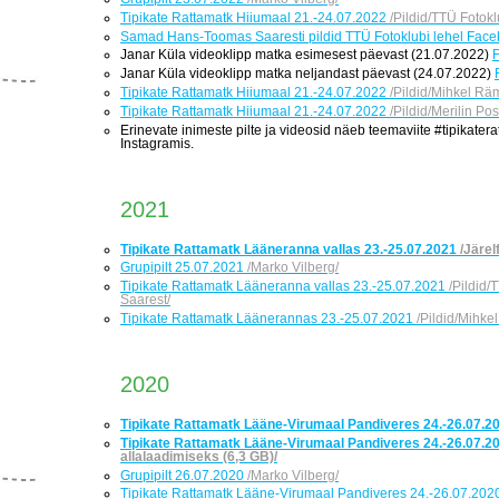
Tipikate Rattamatk Hiiumaal 21.-24.07.2022
/Pildid/TTÜ Fotok
Samad Hans-Toomas Saaresti pildid TTÜ Fotoklubi lehel Faceb
Janar Küla videoklipp matka esimesest päevast (21.07.2022)
F
Janar Küla videoklipp matka neljandast päevast (24.07.2022)
Tipikate Rattamatk Hiiumaal 21.-24.07.2022
/Pildid/Mihkel Rä
Tipikate Rattamatk Hiiumaal 21.-24.07.2022
/Pildid/Merilin Pos
Erinevate inimeste pilte ja videosid näeb teemaviite #tipikater
Instagramis.
2021
Tipikate Rattamatk Lääneranna vallas 23.-25.07.2021
/Järel
Grupipilt 25.07.2021
/Marko Vilberg/
Tipikate Rattamatk Lääneranna vallas 23.-25.07.2021
/Pildid
Saarest/
Tipikate Rattamatk Läänerannas 23.-25.07.2021
/Pildid/Mihke
2020
Tipikate Rattamatk Lääne-Virumaal Pandiveres 24.-26.07.2
Tipikate Rattamatk Lääne-Virumaal Pandiveres 24.-26.07.2
allalaadimiseks (6,3 GB)/
Grupipilt 26.07.2020
/Marko Vilberg/
Tipikate Rattamatk Lääne-Virumaal Pandiveres 24.-26.07.20