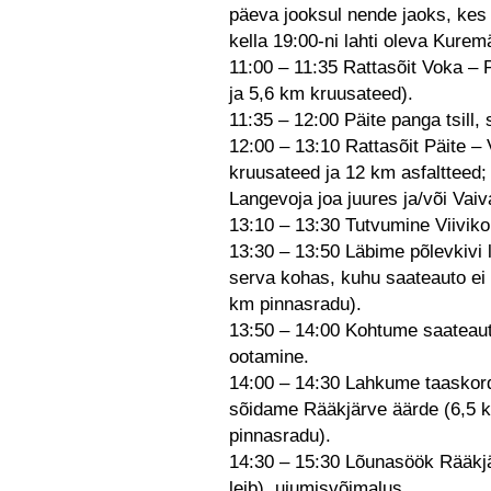
päeva jooksul nende jaoks, kes 
kella 19:00-ni lahti oleva Kurem
11:00 – 11:35 Rattasõit Voka – P
ja 5,6 km kruusateed).
11:35 – 12:00 Päite panga tsill,
12:00 – 13:10 Rattasõit Päite – 
kruusateed ja 12 km asfaltteed;
Langevoja joa juures ja/või Vaiv
13:10 – 13:30 Tutvumine Viivik
13:30 – 13:50 Läbime põlevkivi 
serva kohas, kuhu saateauto ei 
km pinnasradu).
13:50 – 14:00 Kohtume saateauto
ootamine.
14:00 – 14:30 Lahkume taaskord 
sõidame Rääkjärve äärde (6,5 km
pinnasradu).
14:30 – 15:30 Lõunasöök Rääkjär
leib), ujumisvõimalus.