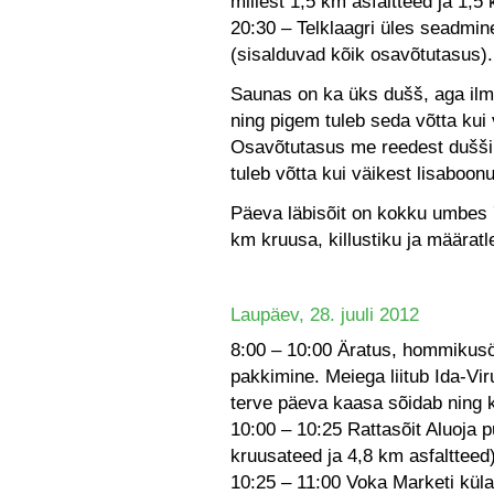
millest 1,5 km asfaltteed ja 1,5
20:30 – Telklaagri üles seadmine
(sisalduvad kõik osavõtutasus).
Saunas on ka üks dušš, aga ilms
ning pigem tuleb seda võtta kui
Osavõtutasus me reedest dušši v
tuleb võtta kui väikest lisaboonu
Päeva läbisõit on kokku umbes 7
km kruusa, killustiku ja määrat
Laupäev, 28. juuli 2012
8:00 – 10:00 Äratus, hommikusö
pakkimine. Meiega liitub Ida-Vi
terve päeva kaasa sõidab ning k
10:00 – 10:25 Rattasõit Aluoja 
kruusateed ja 4,8 km asfaltteed)
10:25 – 11:00 Voka Marketi kül