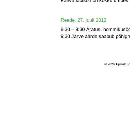
Päeva läbisõit on kokku umbes
Reede, 27. juuli 2012
8:30 – 9:30 Äratus, hommikusöö
9:30 Järve äärde saabub põhigr
© 2026 Tipikate R