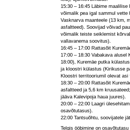
15:30 – 16:45 Läbime maalilise 
võimalik pea igal sammul vette 
Vasknarva maanteele (13 km, mi
asfaltteed). Soovijad võivad pa
võimalik teiste seiklemist kõrval
vallavanema soovitus).
16:45 – 17:00 Rattasõit Kuremäe
17:00 – 18:30 Vabakava alusel 
18:00), Kuremäe putka külastus 
ja kloostri külastus (Kirikusse p
Kloostri territooriumil olevat a
18:30 – 20:00 Rattasõit Kuremä
asfaltteed ja 5,6 km kruusateed
jääva Kalevipoja haua juures).
20:00 – 22:00 Laagri ülesehitam
osavõtutasus).
22:00 Tantsuõhtu, soovijatele jä
Telgis ööbimine on osavõtutasu 