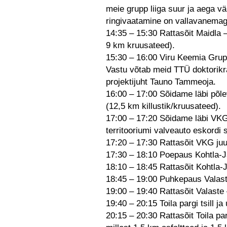
meie grupp liiga suur ja aega v
ringivaatamine on vallavanemag
14:35 – 15:30 Rattasõit Maidla 
9 km kruusateed).
15:30 – 16:00 Viru Keemia Gru
Vastu võtab meid TTÜ doktori
projektijuht Tauno Tammeoja.
16:00 – 17:00 Sõidame läbi põle
(12,5 km killustik/kruusateed).
17:00 – 17:20 Sõidame läbi VKG
territooriumi valveauto eskordi 
17:20 – 17:30 Rattasõit VKG juu
17:30 – 18:10 Poepaus Kohtla-J
18:10 – 18:45 Rattasõit Kohtla-J
18:45 – 19:00 Puhkepaus Valast
19:00 – 19:40 Rattasõit Valaste 
19:40 – 20:15 Toila pargi tsill j
20:15 – 20:30 Rattasõit Toila p