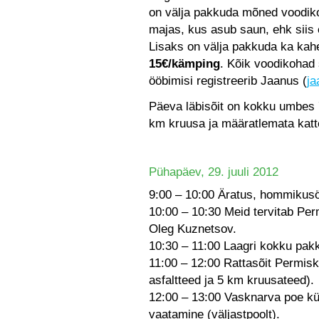
on välja pakkuda mõned voodi
majas, kus asub saun, ehk siis 
Lisaks on välja pakkuda ka kah
15€/kämping
. Kõik voodikohad
ööbimisi registreerib Jaanus (
j
Päeva läbisõit on kokku umbes 7
km kruusa ja määratlemata katt
Pühapäev, 29. juuli 2012
9:00 – 10:00 Äratus, hommikusö
10:00 – 10:30 Meid tervitab Per
Oleg Kuznetsov.
10:30 – 11:00 Laagri kokku pak
11:00 – 12:00 Rattasõit Permisk
asfaltteed ja 5 km kruusateed).
12:00 – 13:00 Vasknarva poe kül
vaatamine (väljastpoolt).