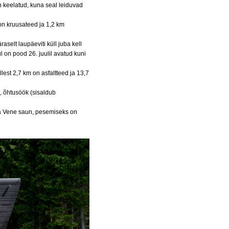
n keelatud, kuna seal leiduvad
 on kruusateed ja 1,2 km
aselt laupäeviti küll juba kell
ul on pood 26. juulil avatud kuni
lest 2,7 km on asfaltteed ja 13,7
, õhtusöök (sisaldub
ja Vene saun, pesemiseks on