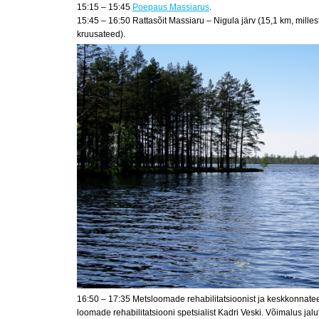
15:15 – 15:45
Poepaus Massiarus
.
15:45 – 16:50 Rattasõit Massiaru – Nigula järv (15,1 km, milles
kruusateed).
16:50 – 17:35 Metsloomade rehabilitatsioonist ja keskkonna
loomade rehabilitatsiooni spetsialist Kadri Veski. Võimalus j