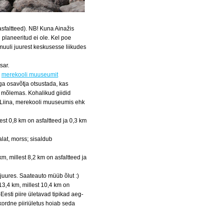
asfaltteed). NB! Kuna Ainažis
l planeeritud ei ole. Kel poe
muuli juurest keskusesse liikudes
sar.
a
merekooli muuseumit
iga osavõtja otsustada, kas
ti mõlemas. Kohalikud giidid
 Liina, merekooli muuseumis ehk
est 0,8 km on asfaltteed ja 0,3 km
lat, morss; sisaldub
km, millest 8,2 km on asfaltteed ja
juures. Saateauto müüb õlut :)
13,4 km, millest 10,4 km on
esti piire ületavad tipikad aeg-
kordne piiriületus hoiab seda