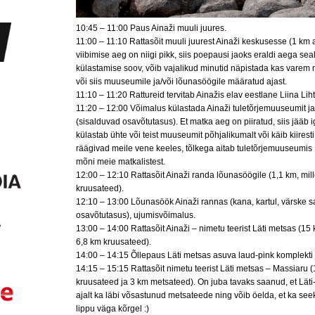
10:45 – 11:00 Paus Ainaži muuli juures.
11:00 – 11:10 Rattasõit muuli juurest Ainaži keskusesse (1 km 
viibimise aeg on niigi pikk, siis poepausi jaoks eraldi aega sea
külastamise soov, võib vajalikud minutid näpistada kas varem 
või siis muuseumile ja/või lõunasöögile määratud ajast.
11:10 – 11:20 Rattureid tervitab Ainažis elav eestlane Liina Liht
11:20 – 12:00 Võimalus külastada Ainaži tuletõrjemuuseumit j
(sisalduvad osavõtutasus). Et matka aeg on piiratud, siis jääb 
külastab ühte või teist muuseumit põhjalikumalt või käib kiires
räägivad meile vene keeles, tõlkega aitab tuletõrjemuuseumis
mõni meie matkalistest.
12:00 – 12:10 Rattasõit Ainaži randa lõunasöögile (1,1 km, mill
kruusateed).
12:10 – 13:00 Lõunasöök Ainaži rannas (kana, kartul, värske sa
osavõtutasus), ujumisvõimalus.
13:00 – 14:00 Rattasõit Ainaži – nimetu teerist Läti metsas (15 
6,8 km kruusateed).
14:00 – 14:15 Õllepaus Läti metsas asuva laud-pink komplekti 
14:15 – 15:15 Rattasõit nimetu teerist Läti metsas – Massiaru (
kruusateed ja 3 km metsateed). On juba tavaks saanud, et Läti-E
ajalt ka läbi võsastunud metsateede ning võib öelda, et ka see
lippu väga kõrgel :)