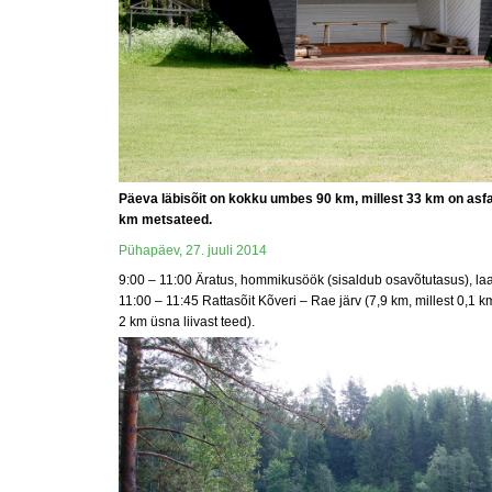
Päeva läbisõit on kokku umbes 90 km, millest 33 km on asfa
km metsateed.
Pühapäev, 27. juuli 2014
9:00 – 11:00 Äratus, hommikusöök (sisaldub osavõtutasus), la
11:00 – 11:45 Rattasõit Kõveri – Rae järv (7,9 km, millest 0,1 k
2 km üsna liivast teed).