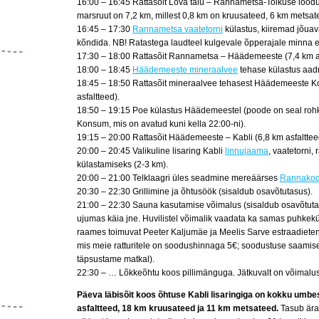
16:00 – 16:45 Rattasõit Lova talu – Rannametsa-Tolkuse lood
marsruut on 7,2 km, millest 0,8 km on kruusateed, 6 km metsate
16:45 – 17:30
Rannametsa vaatetorni
külastus, kiiremad jõuav
kõndida. NB! Ratastega laudteel kulgevale õpperajale minna ei
17:30 – 18:00 Rattasõit Rannametsa – Häädemeeste (7,4 km as
18:00 – 18:45
Häädemeeste mineraalvee
tehase külastus aad
18:45 – 18:50 Rattasõit mineraalvee tehasest Häädemeeste K
asfaltteed).
18:50 – 19:15 Poe külastus Häädemeestel (poode on seal roh
Konsum, mis on avatud kuni kella 22:00-ni).
19:15 – 20:00 Rattasõit Häädemeeste – Kabli (6,8 km asfalttee
20:00 – 20:45 Valikuline lisaring Kabli
linnujaama
, vaatetorni
külastamiseks (2-3 km).
20:00 – 21:00 Telklaagri üles seadmine mereäärses
Rannakod
20:30 – 22:30 Grillimine ja õhtusöök (sisaldub osavõtutasus).
21:00 – 22:30 Sauna kasutamise võimalus (sisaldub osavõtuta
ujumas käia jne. Huvilistel võimalik vaadata ka samas puhkek
raames toimuvat Peeter Kaljumäe ja Meelis Sarve estraadietendu
mis meie ratturitele on soodushinnaga 5€; soodustuse saamis
täpsustame matkal).
22:30 – … Lõkkeõhtu koos pillimänguga. Jätkuvalt on võimalus
Päeva läbisõit koos õhtuse Kabli lisaringiga on kokku umbe
asfaltteed, 18 km kruusateed ja 11 km metsateed.
Tasub ära