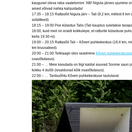
kaugusel oleva raba vaatetornini. NB! Nigula järves ujumine o
ained võivad nahka kahjustada!
17:35 – 18:15 Rattasõit Nigula järv – Tali (9,2 km, millest 8 km
asfaltteed).
18:15 – 19:00 Poe külastus Talis (Tali kauplus suletakse tavapär
18:00, kuid meil on eraldi kokkulepe, et ratturite külastuse puh
kella 19:30-ni).
19:00 – 20:15 Rattasõit Tali – Kõveri puhkekeskus (16,4 km, mil
km kruusateed).
20:00 – 21:00 Telklaagri üles seadmine
Kõveri puhkekeskuses
osavõtutasus).
21:00 – … Meie kasutada on tiigi kaldal asuvad Soome saun 
kokku 4 dušši (sisalduvad kõik osavõtutasus).
22:00 – … Tantsuõhtu Kõveri puhkekeskuse laululaval.