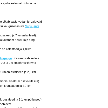
kes juba eelmisel õhtul oma
to võtab vastu vedamist vajavaid
etri kaugusel asuva
Surju järve
uusateed ja 7 km asfaltteed).
 vallavanem Karel Tölp ning
m on asfaltteed ja 4,8 km
stuspargis
. Kes eelistab sellele
 2,3 ja 2,6 km pärast jäävad
3 km on asfaltteed ja 2,8 km
, morss; sisaldub osavõtutasus).
m on kruusateed ja 3,7 km
 kruusateed ja 1,1 km põlluteed).
hobidest.