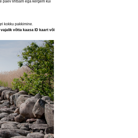
une päev lihtsam ega kergem kui
gri kokku pakkimine.
–
vajalik võtta kaasa ID kaart või