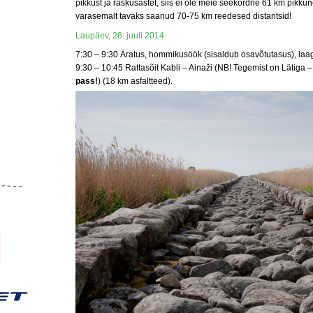
pikkust ja raskusastet, siis ei ole meie seekordne 61 km pikk
varasemalt tavaks saanud 70-75 km reedesed distantsid!
Laupäev, 26. juuli 2014
7:30 – 9:30 Äratus, hommikusöök (sisaldub osavõtutasus), laa
9:30 – 10:45 Rattasõit Kabli – Ainaži (NB! Tegemist on Lätiga 
pass!
) (18 km asfaltteed).