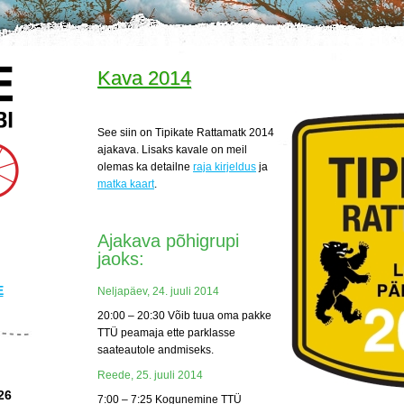
Kava 2014
See siin on Tipikate Rattamatk 2014
ajakava. Lisaks kavale on meil
olemas ka detailne
raja kirjeldus
ja
matka kaart
.
Ajakava põhigrupi
jaoks:
E
Neljapäev, 24. juuli 2014
20:00 – 20:30 Võib tuua oma pakke
TTÜ peamaja ette parklasse
saateautole andmiseks.
Reede, 25. juuli 2014
26
7:00 – 7:25 Kogunemine TTÜ