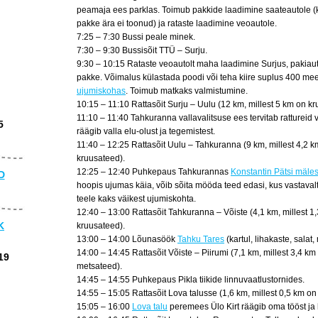
peamaja ees parklas. Toimub pakkide laadimine saateautole (
pakke ära ei toonud) ja rataste laadimine veoautole.
7:25 – 7:30 Bussi peale minek.
7:30 – 9:30 Bussisõit TTÜ – Surju.
9:30 – 10:15 Rataste veoautolt maha laadimine Surjus, pakiau
pakke. Võimalus külastada poodi või teha kiire suplus 400 me
ujumiskohas
. Toimub matkaks valmistumine.
10:15 – 11:10 Rattasõit Surju – Uulu (12 km, millest 5 km on kr
11:10 – 11:40 Tahkuranna vallavalitsuse ees tervitab rattureid
5
räägib valla elu-olust ja tegemistest.
11:40 – 12:25 Rattasõit Uulu – Tahkuranna (9 km, millest 4,2 k
kruusateed).
12:25 – 12:40 Puhkepaus Tahkurannas
Konstantin Pätsi mäle
D
hoopis ujumas käia, võib sõita mööda teed edasi, kus vastavalt
teele kaks väikest ujumiskohta.
12:40 – 13:00 Rattasõit Tahkuranna – Võiste (4,1 km, millest 1,
K
kruusateed).
13:00 – 14:00 Lõunasöök
Tahku Tares
(kartul, lihakaste, salat
14:00 – 14:45 Rattasõit Võiste – Piirumi (7,1 km, millest 3,4 k
19
metsateed).
14:45 – 14:55 Puhkepaus Pikla tiikide linnuvaatlustornides.
14:55 – 15:05 Rattasõit Lova talusse (1,6 km, millest 0,5 km on
15:05 – 16:00
Lova talu
peremees Ülo Kirt räägib oma tööst ja 