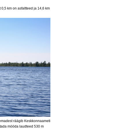
t 0,5 km on asfaltteed ja 14,6 km
teemadest räägib Keskkonnaameti
alutada mööda laudteed 530 m