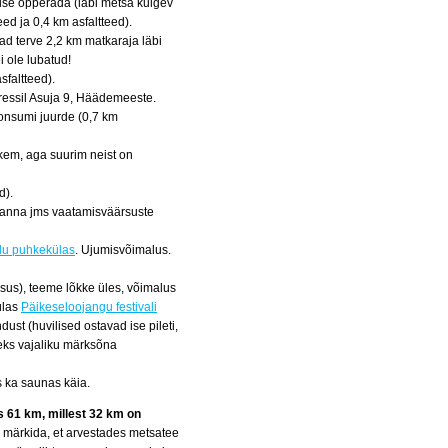
use õpperada (läbi metsa kulgev
ed ja 0,4 km asfaltteed).
ad terve 2,2 km matkaraja läbi
 ole lubatud!
faltteed).
ressil Asuja 9, Häädemeeste.
onsumi juurde (0,7 km
kem, aga suurim neist on
d).
, ranna jms vaatamisväärsuste
u puhkekülas
. Ujumisvõimalus.
sus), teeme lõkke üles, võimalus
ülas
Päikeseloojangu festivali
st (huvilised ostavad ise pileti,
eks vajaliku märksõna
 ka saunas käia.
s 61 km, millest 32 km on
 märkida, et arvestades metsatee